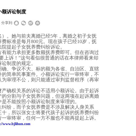
小额诉讼制度
分享到:
名）。她与前夫离婚已经
5
年，离婚之初
子女抚
养费标准是每月
800
元。现在孩子已经
10
岁，抚
法院提起
子女抚养费
纠纷诉讼。
方有能力承担更多数额抚养费即可。但在咨询过
要上诉！”这句看似很普通的话在本律师看来却
诉讼制度的规定。
明确、争议不大、标的额为各省、自治区、直辖
件的简单民事案件。小额诉讼实行一审终审，不
认为审理不公，则只能通过审判监督程序（再审
财产确权关系的诉讼不适用小额诉讼。由于起诉
产的分割与
子女抚养
问题，但这两项在起诉离婚
中是不能按照小额诉讼制度来审理的。
生纠纷，而子女抚养费是不涉及解决人身关系
三十，所以张女士将要代孩子起诉的抚养费纠纷
行一审终审，任何一方不服也不能再提起上诉。
://www.bjlihun.com