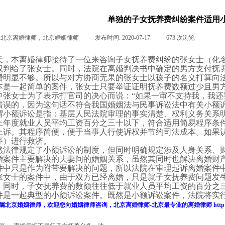
单独的子女抚养费纠纷案件适用
:
北京离婚律师，北京婚姻律师
|
发布时间:
2020-07-17
|
673
次浏览
|
|
天，本
离婚律师
接待了一位来咨询子女抚养费纠纷的张女士（化
权
判给了张女士。同时，法院在离婚判决书中确定的男方支付抚
费明显不够。所以与对方协商无果的张女士以孩子的名义打算向
本是一起简单的案件，张女士只要举证证明抚养费数额过少且男
中张女士为了表示打官司的决心而说：“如果一审不支持我，我还
错误的，因为这句话不符合我国婚姻法与民事诉讼法中有关小额
谓小额诉讼是指：基层人民法院审理的事实清楚、权利义务关系
上年度就业人员平均工资百分之三十以下，符合适用简易程序条
上诉。其程序简便，便于当事人行使诉权并节约司法成本。如果
序）进行救济。
然法律规定了小额诉讼的制度，但同时明确规定涉及人身关系、
婚案件主要解决的夫妻间的婚姻关系，虽然其同时也解决离婚财
件中只是作为附带要解决的问题，所以法院在审理起诉离婚案件
张女士的案件中，由于双方已经离婚，只是就子女抚养费问题发
。同时，子女抚养费的数额往往低于就业人员平均工资的百分之
件是一起典型的小额诉讼案件。既然是小额诉讼案件，法院将实
属
北京婚姻律师
，欢迎您向
婚姻律师
咨询，
北京离婚律师
-
北京最专业的
离婚律师
http