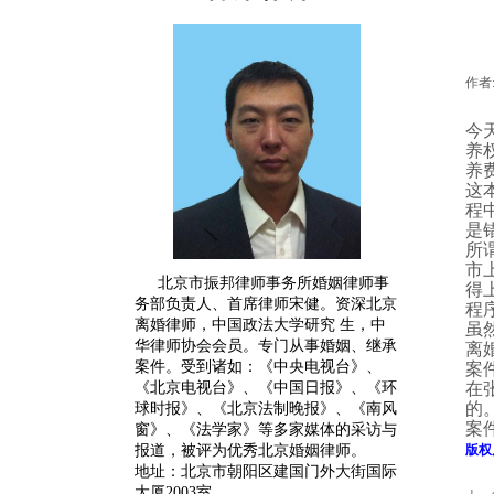
作者
今
养
养
这
程
是
所
市
北京市振邦律师事务所婚姻律师事
得
务部负责人、首席律师宋健。
资深
北京
程
离婚律师
，中国政法大学研究 生，中
虽
华律师协会会员。专门从事婚姻、继承
离
案件。受到诸如：《中央电视台》、
案
《北京电视台》、《中国日报》、《环
在
的
球时报》、《北京法制晚报》、《南风
案
窗》、《法学家》等多家媒体的采访与
报道，被评为优秀北京婚姻律师。
版权
地址：北京市朝阳区建国门外大街国际
大厦2003室