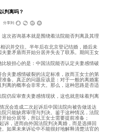
以判离吗？
分享到:
。这次咨询基本就是围绕着法院能否判离及其理
）相识并交往。半年后在北京登记结婚，婚后未
因夫妻矛盾而开始分居并失去了联系。期间王女
她比较担心的是：中国法院能否认定夫妻感情破
符合
夫妻感情
破裂的法定标准，故而王女士的第
理准备。真正的问题应该是：对于一般的离婚案
且判离的概率会非常大。那么，这种思路是否适
法院仍应审查夫妻感情现状，这也就意味着判离
情况会造成二次起诉后中国法院向被告做送达
法院只能缺席审理与判决。鉴于这种情况，法院
时开始分居等，所以王女士需要提前准备；
起诉，进而由
外国法院判决离婚
，而是选择回
捷。如果未来诉讼中不能很好地解释清楚法官的