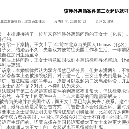
该涉外离婚案件第二次起诉就可
:
北京离婚律师，北京婚姻律师
|
发布时间:
2020-07-23
|
1197
次浏览
|
|
天，本律师接待了一位前来咨询涉外离婚问题的王女士（化名）
进行的。
来介绍一下案情。王女士于
5
年前在北京与美国人
Thomas
（化名
育子女。结婚后不久，夫妻双方便前往美国工作和生活。一年前
独自在加州生活至今。
了解决上述问题，王女士特意回国找到本离婚律师寻求帮助。让
并判决离婚。
于该案，本婚姻律师认为双方虽然已经分居，但并未满两年，不
次诉讼基本上会被法院驳回。对于这一点，王女士事先倒是有心
来讲，被法院驳回的半年后，原告可以发起第二次离婚诉讼，并
王女士的案件呢？对此，本律师认为未必。
然法院对于第二次起诉离婚案件的判离概率非常大，但法律要求
不必然。在王女士的案件中有二个非常重要的问题需要解决：
被告为美籍并在美国生活，而王女士早已与其失去了联系。这个
困难，最终应该是采取公告方式，而被告也不会出庭应诉。届时
定要求王女士提供证明夫妻感情破裂的明确证据，比如双方从何
鉴于双方都在美国，中国法院必然会对王女士不直接向外国法院
起诉产生疑问的。毕竟选择在美国起诉离婚对王女士来说更为便
问，本律师认为王女士的二次起诉也不见得就能判离。