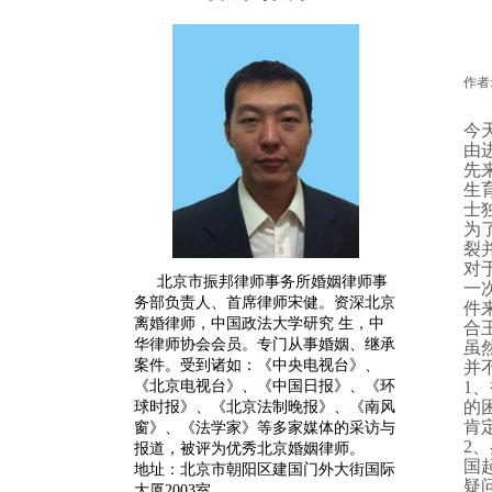
作者
今
由
先
生
士
为
裂
对
北京市振邦律师事务所婚姻律师事
一
务部负责人、首席律师宋健。
资深
北京
件
离婚律师
，中国政法大学研究 生，中
合
华律师协会会员。专门从事婚姻、继承
虽
案件。受到诸如：《中央电视台》、
并
《北京电视台》、《中国日报》、《环
1
、
的
球时报》、《北京法制晚报》、《南风
肯
窗》、《法学家》等多家媒体的采访与
2
、
报道，被评为优秀北京婚姻律师。
国
地址：北京市朝阳区建国门外大街国际
疑
大厦2003室