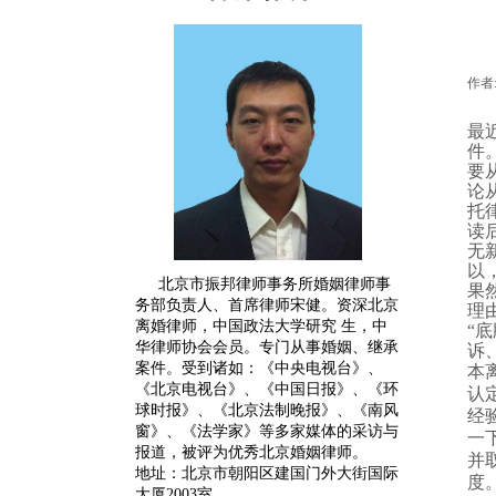
作者
最
件
要
论
托
读
无
以
北京市振邦律师事务所婚姻律师事
果
务部负责人、首席律师宋健。
资深
北京
理
离婚律师
，中国政法大学研究 生，中
“
底
华律师协会会员。专门从事婚姻、继承
诉
案件。受到诸如：《中央电视台》、
本
《北京电视台》、《中国日报》、《环
认
球时报》、《北京法制晚报》、《南风
经
窗》、《法学家》等多家媒体的采访与
一
报道，被评为优秀北京婚姻律师。
并
地址：北京市朝阳区建国门外大街国际
度
大厦2003室