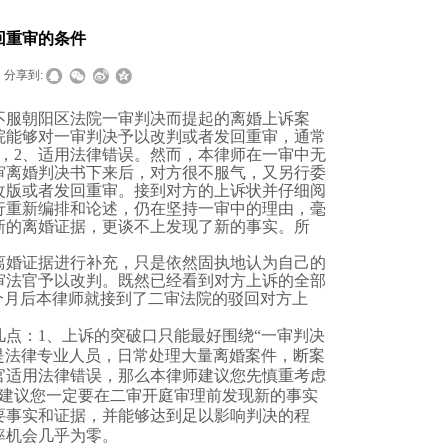
回重审的条件
分享到:
不服朝阳区法院一审判决而提起的离婚上诉案
院能够对一审判决予以改判或者发回重审，通常
，
2
、适用法律错误。然而，本律师在一审中无
审离婚判决书
下来后，对方很不服气，又另行委
改版或者发回重审。接到对方的上诉状并仔细阅
行重新编排和论述，仍在坚持一审中的理由，毫
新的
离婚证据
，更谈不上发现了新的事实。所
离婚证据进行补充，只是依然固执地认为自己的
审法官予以改判。既然已经看到对方上诉的全部
个月后本律师就接到了二审法院的驳回对方上
几点：
1
、上诉的突破口只能最好围绕
“
一审判决
是法律专业人员，日常处理大量离婚案件，断案
官适用法律错误，那么本律师建议您先慎重考虑
建议您一定要在二审开庭审理前发现新的事实
要事实和证据，并能够达到足以影响判决的程
率机会几乎为零。