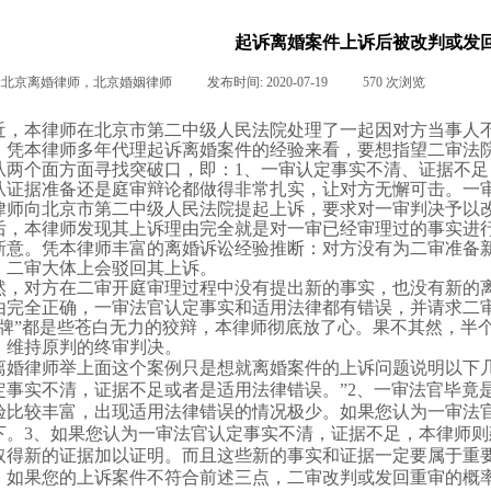
起诉离婚案件上诉后被改判或发
:
北京离婚律师，北京婚姻律师
|
发布时间:
2020-07-19
|
570
次浏览
|
|
近，本律师在北京市第二中级人民法院处理了一起因对方当事人
。凭本律师多年代理
起诉离婚
案件的经验来看，要想指望二审法
从两个面方面寻找突破口，即：
1
、一审认定事实不清、证据不足
从证据准备还是庭审辩论都做得非常扎实，让对方无懈可击。
一
律师向北京市第二中级人民法院提起上诉，要求对一审判决予以
后，本律师发现其上诉理由完全就是对一审已经审理过的事实进
新意。凭本律师丰富的离婚诉讼经验推断：对方没有为二审准备
，二审大体上会驳回其上诉。
然，对方在二审开庭审理过程中没有提出新的事实，也没有新的
由完全正确，一审法官认定事实和适用法律都有错误，并请求二
牌
”
都是些苍白无力的狡辩，本律师彻底放了心。果不其然，半
、维持原判的终审判决。
离婚律师
举上面这个案例只是想就离婚案件的上诉问题说明以下
定事实不清，证据不足或者是适用法律错误。
”2
、一审法官毕竟
验比较丰富，出现适用法律错误的情况极少。如果您认为一审法
下。
3
、如果您认为一审法官认定事实不清，证据不足，本律师则
取得新的证据加以证明。而且这些新的事实和证据一定要属于重
。如果您的上诉案件不符合前述三点，二审改判或发回重审的概