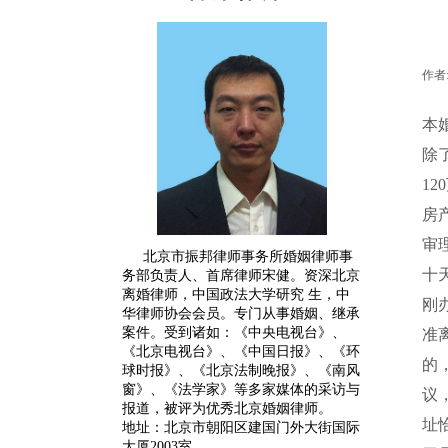
作者
本
除
120
房
审
北京市振邦律师事务所婚姻律师事
十
务部负责人、首席律师宋健。
资深
北京
离婚律师
，中国政法大学研究 生，中
刚
华律师协会会员。专门从事婚姻、继承
案件。受到诸如：《中央电视台》、
准
《北京电视台》、《中国日报》、《环
的
球时报》、《北京法制晚报》、《南风
窗》、《法学家》等多家媒体的采访与
议
报道，被评为优秀北京婚姻律师。
址
地址：北京市朝阳区建国门外大街国际
大厦2003室