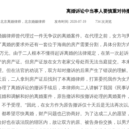
离婚诉讼中当事人要慎重对待
:
北京离婚律师，北京婚姻律师
|
发布时间:
2020-07-19
|
734
次浏览
|
|
婚姻律师曾代理过一件无争议的离婚案件。在代理之前，女方与
了离婚的要求外还有一套位于海南的房产需要分割，具体分割方
万元。由于二人根本不懂得
起诉离婚
的法律规定，在第一次起诉
产的房产证。但房产证放在女方老家父母处而无法当庭提交。本
理。但在法官的劝说下，双方却对撤诉的后果产生了错误的理解
天后，二人拿到房产证后找到了本
离婚律师
，打算委托我作为女
办理了离婚诉讼的撤诉手续后，本律师向二人讲解了我国《民事
离婚和调解和好的离婚案件，原告撤诉和按撤诉处理的离婚案件
，不予受理。”因此，在女方作为原告撤诉仅十天后是无法再次
，都希望尽快
离婚
，财产问题也已协商好。为了达成二人的愿望
恰好也在该法院的辖区内，故让双方的原、被告身份交换，以男