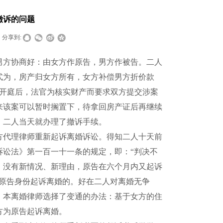
撤诉的问题
分享到:
男方协商好：由女方作原告，男方作被告。二人
式为，房产归女方所有，女方补偿男方折价款
开庭后，法官为核实财产而要求双方提交涉案
来该案可以暂时搁置下，待拿回房产证后再继续
。二人当天就办理了撤诉手续。
方代理律师重新起诉离婚诉讼。得知二人十天前
诉讼法》第一百一十一条的规定，即：“判决不
，没有新情况、新理由，原告在六个月内又起诉
以原告身份起诉离婚的。好在二人对离婚无争
，本离婚律师选择了变通的办法：基于女方的住
方为原告起诉离婚。