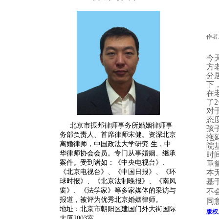
作者
今
方
分
下
在
了
2
对
态
北京市振邦律师事务所婚姻律师事
孩
务部负责人、首席律师宋健。
资深
北京
拖
离婚律师
，中国政法大学研究 生，中
院
华律师协会会员。专门从事婚姻、继承
时
案件。受到诸如：《中央电视台》、
章
《北京电视台》、《中国日报》、《环
本
球时报》、《北京法制晚报》、《南风
基
窗》、《法学家》等多家媒体的采访与
不
报道，被评为优秀北京婚姻律师。
同
地址：北京市朝阳区建国门外大街国际
版权
大厦2003室