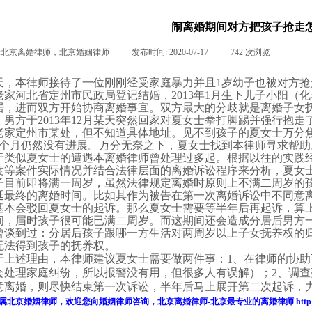
闹离婚期间对方把孩子抢走
:
北京离婚律师，北京婚姻律师
|
发布时间:
2020-07-17
|
742
次浏览
|
|
天，本律师接待了一位刚刚经受家庭暴力并且
1
岁幼子也被对方抢
老家河北省定州市民政局登记结婚，
2013
年
1
月生下儿子小阳（化
居，进而双方开始协商离婚事宜。双方最大的分歧就是
离婚子女
，男方于
2013
年
12
月某天突然回家对夏女士拳打脚踢并强行抱走
老家定州市某处，但不知道具体地址。见不到孩子的夏女士万分
个月仍然没有进展。万分无奈之下，夏女士找到本律师寻求帮助
于类似夏女士的遭遇本
离婚律师
曾处理过多起。根据以往的实践
度等案件实际情况并结合法律层面的离婚诉讼程序来分析，夏女
子目前即将满一周岁，虽然法律规定离婚时原则上不满二周岁的
延最终的离婚时间。比如其作为被告在第一次离婚诉讼中不同意
基本会驳回夏女士的起诉。那么夏女士需要等半年后再起诉，算
间，届时孩子很可能已满二周岁。而这期间还会造成分居后男方
曾谈到过：分居后孩子跟哪一方生活对两周岁以上
子女抚养
权的
无法得到孩子的抚养权。
于上述理由，本律师建议夏女士需要做两件事：
1
、在律师的协助
会处理家庭纠纷，所以报警没有用，但很多人有误解）；
2
、调查
意离婚，则尽快结束第一次诉讼，半年后马上展开第二次起诉，
属
北京婚姻律师
，欢迎您向
婚姻律师
咨询，
北京离婚律师
-
北京最专业的
离婚律师
http