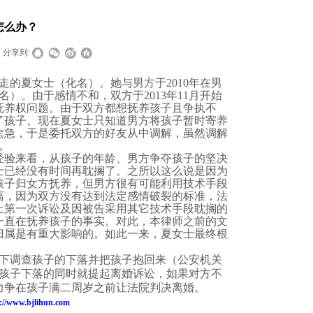
怎么办？
分享到:
走的夏女士（化名）。她与男方于
2010
年在男
名）。由于感情不和，双方于
2013
年
11
月开始
抚养权
问题。由于双方都想抚养孩子且争执不
了孩子。现在夏女士只知道男方将孩子暂时寄养
焦急，于是委托双方的好友从中调解，虽然调解
。
经验来看，从孩子的年龄、男方争夺孩子的坚决
士已经没有时间再耽搁了。之所以这么说是因为
孩子归
女方抚养
，但男方很有可能利用技术手段
离，因为双方没有达到法定感情破裂的标准，法
上第一次诉讼及因被告采用其它技术手段耽搁的
一直在抚养孩子的事实。对此，本律师之前的文
归属是有重大影响的。如此一来，夏女士最终根
下调查孩子的下落并把孩子抱回来（公安机关
孩子下落的同时就提起离婚诉讼，如果对方不
力争在孩子满二周岁之前让法院判决离婚。
://www.bjlihun.com