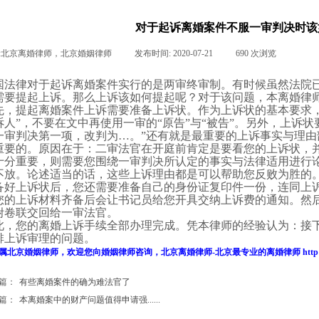
对于起诉离婚案件不服一审判决时该
:
北京离婚律师，北京婚姻律师
|
发布时间:
2020-07-21
|
690
次浏览
|
|
国法律对于起诉离婚案件实行的是两审终审制。有时候虽然法院
需要提起上诉。那么上诉该如何提起呢？对于该问题，本离婚律
先，提起离婚案件上诉需要准备上诉状。作为上诉状的基本要求
诉人
”
，不要在文中再使用一审的
“
原告
”
与
“
被告
”
。另外，上诉状
一审判决第一项，改判为
…
。
”
还有就是最重要的上诉事实与理由
重要的。原因在于：二审
法官
在开庭前肯定是要看您的上诉状，
十分重要，则需要您围绕一审判决所认定的事实与法律适用进行
不放。论述适当的话，这些上诉理由都是可以帮助您反败为胜的
备好上诉状后，您还需要准备自己的身份证复印件一份，连同上
您的上诉材料齐备后会让书记员给您开具交纳上诉费的通知。然
附卷联交回给一审法官。
此，您的离婚上诉手续全部办理完成。凭本
律师
的经验认为：接
排上诉审理的问题。
属
北京婚姻律师
，欢迎您向
婚姻律师
咨询，
北京离婚律师
-
北京最专业的
离婚律师
http
篇：
有些离婚案件的确为难法官了
篇：
本离婚案中的财产问题值得申请强......