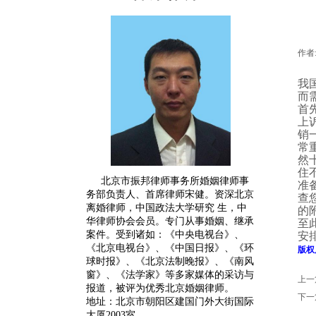
作者
我
而
首
上
销
常
然
住
北京市振邦律师事务所婚姻律师事
准
务部负责人、首席律师宋健。
资深
北京
查
离婚律师
，中国政法大学研究 生，中
的
华律师协会会员。专门从事婚姻、继承
至
案件。受到诸如：《中央电视台》、
安
《北京电视台》、《中国日报》、《环
版权
球时报》、《北京法制晚报》、《南风
窗》、《法学家》等多家媒体的采访与
上一
报道，被评为优秀北京婚姻律师。
下一
地址：北京市朝阳区建国门外大街国际
大厦2003室