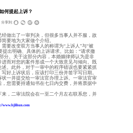
如何提起上诉？
分享到:
已经做出了一审判决，但很多当事人并不服，故
师简要地为大家做个介绍。
，需要改变双方当事人的称谓为
“
上诉人
”
与
“
被
要提出明确、具体的上诉请求。比如：
“
请求撤
部分。关于这部分内容，本婚姻律师认为是非
并进而对您的案件形成一个大致意见与倾向。既
论述。此外，对于一审中的程序错误也要紧紧抓
。写好上诉状后，应该打印三份并签字写日期。
诉状一并提交给一审法官办理上诉。一审法官审
后，您需要持通知书在七日内交费，并将票据中
下来，二审法院会在一至二个月左右联系您，并
://www.bjlihun.com