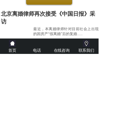
北京离婚律师再次接受《中国日报》采
访
最近，本离婚律师针对目前社会上出现
的因房产“假离婚”后的复婚......
首页
电话
在线咨询
联系我们
2020-07-07
北京离婚律师接受《南风窗》杂志采访
据法律新闻报道：最近，本离婚律师接
受了国内著名时政性刊物《南......
2020-07-07
北京离婚律师接受央视《道德观察》采
访
法律新闻报道：近日，本离婚律师作为
婚姻家庭专业律师接受了央视......