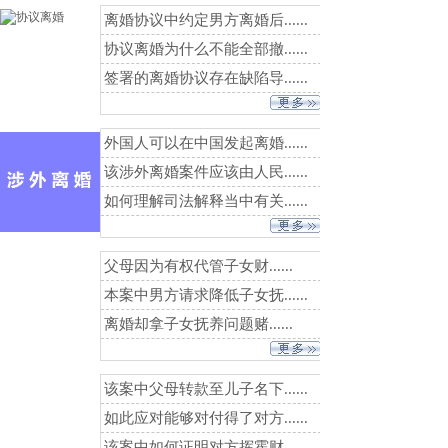
离婚协议中约定男方离婚后......
协议离婚为什么不能全部撤......
签署的离婚协议存在缺陷导......
外国人可以在中国发起离婚......
该涉外离婚案件应该由人民......
如何理解司法解释当中有关......
父母因为有权代管子女财......
本案中男方请求降低子女抚......
离婚却拿子女抚养问题赌......
该案中父母转款至儿子名下......
如此应对能够对付得了对方......
该案中如何证明对方挥霍财......