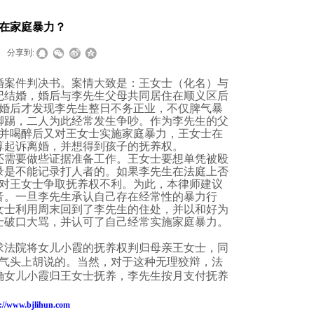
在家庭暴力？
分享到:
婚案件判决书。案情大致是：王女士（化名）与
记结婚，婚后与李先生父母共同居住在顺义区后
婚后才发现李先生整日不务正业，不仅脾气暴
脚踢，二人为此经常发生争吵。作为李先生的父
并喝醉后又对王女士实施家庭暴力，王女士在
算起诉离婚，并想得到孩子的
抚养权
。
还需要做些证据准备工作。王女士要想单凭被殴
录是不能记录打人者的。如果李先生在法庭上否
对王女士争取抚养权不利。为此，本律师建议
音。一旦李先生承认自己存在经常性的暴力行
女士利用周末回到了李先生的住处，并以和好为
士破口大骂，并认可了自己经常实施家庭暴力。
求法院将女儿小霞的抚养权判归母亲王女士，同
气头上胡说的。当然，对于这种无理狡辩，法
确女儿小霞归王女士抚养，李先生按月支付抚养
://www.bjlihun.com