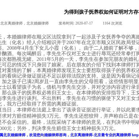
为得到孩子抚养权如何证明对方存
:
北京离婚律师，北京婚姻律师
|
发布时间:
2020-07-17
|
1164
次浏览
|
|
天，本婚姻律师在顺义区法院拿到了一起涉及
子女抚养
争夺的离
先生（化名）经人介绍相识并于
2007
年在北京市顺义区民政局登
峪。
2008
年
4
月生下女儿小霞（化名）。由于二人婚前了解不够，
并酗酒。每次喝醉后，李先生不仅对王女士进行辱骂还经常拳打
每次都熟视无睹。
2011
年
5
月的一天，李先生在参加完朋友的婚礼
无可忍的情况下只身回了娘家。后在朋友的介绍下找到本律师打
过对案情的了解，本
离婚律师
发现王女士要想取得孩子的抚养权
后的看病记录做证据还不足以获得法院的支持。这是因为看病记
，加之孩子已满
2
周岁且一直由李先生的父母照看，这些情形明显
女士以看望孩子为名，借机与李先生交涉，并对交涉内容进行录
，那么孩子的抚养权必将归王女士。在本律师的安排指导下，王
与李先生进行谈判。不出所料，李先生在习惯的驱使下又对王女
此，我方已经取得了所需的
离婚证据
。
庭当日，本律师在法庭上拿出了该录音证据进行举证，并以此要
要求对方赔偿精神损失
3
万元。李先生还想狡辩，并声称自己是在
是不会采信的。最终，法院采纳了本律师的意见，在判决书中明
000
元；另外，判决李先生赔偿王女士精神损失
3
万元。
属
北京婚姻律师
，欢迎您向
婚姻律师
咨询，
北京离婚律师
-
北京最专业的
离婚律师
http