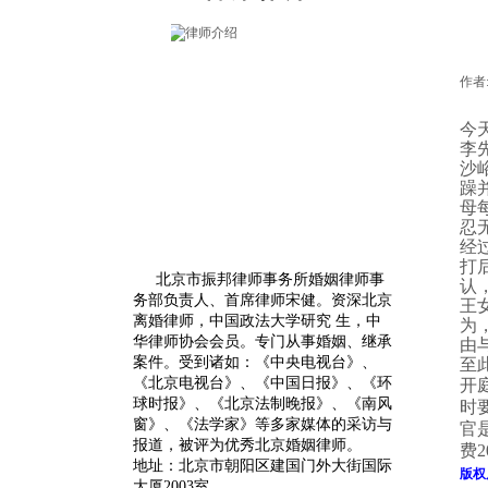
作者
今
李
沙
躁
母
忍
经
打
北京市振邦律师事务所婚姻律师事
认
务部负责人、首席律师宋健。
资深
北京
王
离婚律师
，中国政法大学研究 生，中
为
华律师协会会员。专门从事婚姻、继承
由
案件。受到诸如：《中央电视台》、
至
《北京电视台》、《中国日报》、《环
开
球时报》、《北京法制晚报》、《南风
时
窗》、《法学家》等多家媒体的采访与
官
报道，被评为优秀北京婚姻律师。
费
2
地址：北京市朝阳区建国门外大街国际
版权
大厦2003室