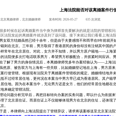
上海法院能否对该离婚案件行
:
北京离婚律师，北京婚姻律师
|
发布时间:
2026-05-27
|
635
次浏览
|
|
很多时候在起诉离婚案件当中身为律师首先要解决的就是法院的管辖权问
某区法院发起的离婚案件就涉及到了该问题。接下来就让我们看看上海法
男女双方结婚虽然已经十余年，但是由于夫妻感情不和而早在8年前就开
户籍则在北京。三年前，男方取得了香港居民的身份却没有注销其中国的
一样常年在北京居住。对此，女方并不知情，并以男方原户籍地——上海
海的法院便多次打电话联系男方，希望男方积极配合，并抓紧时间应诉。
在了解了男方的身份情况后，本离婚律师凭多年办案经验认为——上海法
虽然原、被告双方与上海有一些关联，比如婚姻登记地在上海，男方原来
该案行使管辖。根据现有法院关于离婚案件管辖权的规定。婚姻缔结地并
也抵不过经常居住地，更何况在本案当中男方早已成为香港居民。其户籍
常居住地。因为在本案当中，无论男方还是女方，他们的经常居住地都在
住地来确定管辖法院。
理论问题分析完毕后，再把目标转向办案的实务问题，即以什么为依据来
办理了北京居住证。而居住证上不仅能够体现男方在北京的住址，还体现
北京。
于是，本律师向上海法院提出了管辖异议，请求将该案移送至北京某法院