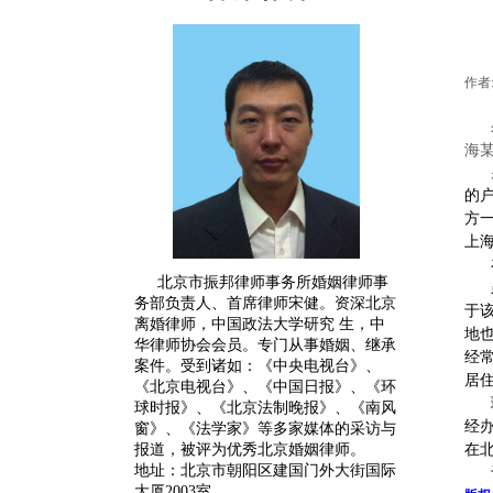
作者
海
的
方
上
北京市振邦律师事务所婚姻律师事
务部负责人、首席律师宋健。
资深
北京
于
离婚律师
，中国政法大学研究 生，中
地
华律师协会会员。专门从事婚姻、继承
经
案件。受到诸如：《中央电视台》、
居
《北京电视台》、《中国日报》、《环
球时报》、《北京法制晚报》、《南风
经
窗》、《法学家》等多家媒体的采访与
报道，被评为优秀北京婚姻律师。
在
地址：北京市朝阳区建国门外大街国际
大厦2003室