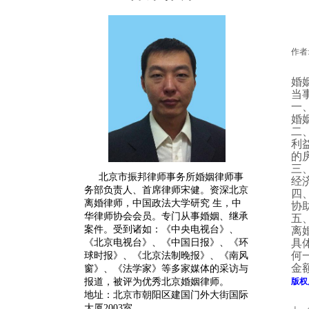
作者
婚
当
一
婚
二
利
的
三
北京市振邦律师事务所婚姻律师事
经
务部负责人、首席律师宋健。
资深
北京
四
离婚律师
，中国政法大学研究 生，中
协
华律师协会会员。专门从事婚姻、继承
五
案件。受到诸如：《中央电视台》、
离
《北京电视台》、《中国日报》、《环
具
何
球时报》、《北京法制晚报》、《南风
金
窗》、《法学家》等多家媒体的采访与
报道，被评为优秀北京婚姻律师。
版权
地址：北京市朝阳区建国门外大街国际
大厦2003室