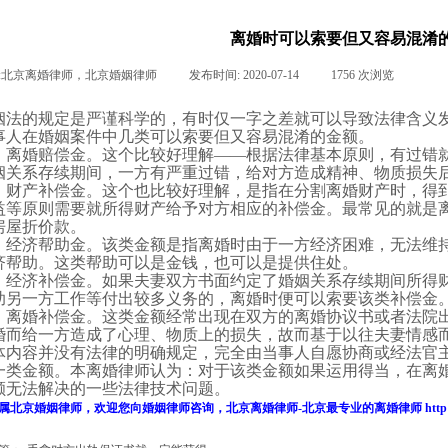
离婚时可以索要但又容易混淆
:
北京离婚律师，北京婚姻律师
|
发布时间:
2020-07-14
|
1756
次浏览
|
|
姻法的规定是严谨科学的，有时仅一字之差就可以导致法律含义
事人在婚姻案件中几类可以索要但又容易混淆的金额。
、
离婚赔偿金
。这个比较好理解
——
根据法律基本原则，有过错
姻关系存续期间
，一方有严重过错，给对方造成精神、物质损失
、财产补偿金。这个也比较好理解，是指在分割离婚财产时，得
益等原则需要就所得财产给予对方相应的补偿金。最常见的就是
房屋折价款。
、经济帮助金。该类金额是指离婚时由于一方经济困难，无法维
济帮助。这类帮助可以是金钱，也可以是提供住处。
、经济补偿金。如果夫妻双方书面约定了婚姻关系存续期间所得
助另一方工作等付出较多义务的，离婚时便可以索要该类补偿金
、离婚补偿金。这类金额经常出现在双方的离婚协议书或者法院
婚而给一方造成了心理、物质上的损失，故而基于以往夫妻情感
体内容并没有法律的明确规定，完全由当事人自愿协商或经法官
一类金额。本离婚律师认为：对于该类金额如果运用得当，在离
额无法解决的一些法律技术问题。
属
北京婚姻律师
，欢迎您向
婚姻律师
咨询，
北京离婚律师
-
北京最专业的
离婚律师
http