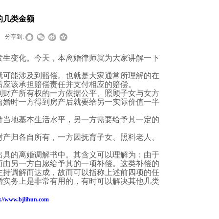
的几类金额
分享到:
发生变化。今天，本离婚律师就为大家讲解一下
就可能涉及到赔偿。也就是大家通常所理解的在
后应该承担赔偿责任并支付相应的赔偿。
到财产所有权的一方依据公平、照顾子女与女方
离婚时一方得到房产后就要给另一实际价值一半
持当地基本生活水平，另一方需要给予其一定的
财产归各自所有，一方因抚育子女、照料老人、
。
出具的离婚调解书中。其含义可以理解为：由于
而由另一方自愿给予其的一项补偿。这类补偿的
主持调解而达成，故而可以指称上述前四项的任
婚实务上是非常有用的，有时可以解决其他几类
://www.bjlihun.com