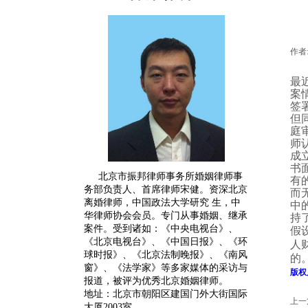
作者
最
案
签
但
庭
师
成
书
北京市振邦律师事务所婚姻律师事
有
务部负责人、首席律师宋健。
资深
北京
而
离婚律师
，中国政法大学研究 生，中
中
华律师协会会员。专门从事婚姻、继承
持
案件。受到诸如：《中央电视台》、
假
《北京电视台》、《中国日报》、《环
人
球时报》、《北京法制晚报》、《南风
的
窗》、《法学家》等多家媒体的采访与
版权
报道，被评为优秀北京婚姻律师。
地址：北京市朝阳区建国门外大街国际
上一
大厦2003室