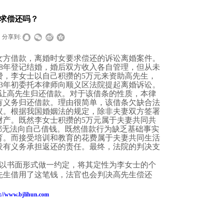
求偿还吗？
分享到:
女方借款，离婚时女要求偿还的诉讼离婚案件。
8
年登记结婚，婚后双方收入各自管理，但从未
费，李女士以自己积攒的
5
万元来资助高先生，
3
年初委托本律师向顺义区法院提起
离婚诉讼
。
让高先生归还借款。对于该借条的性质，本律
有义务归还借款。理由很简单，该借条欠缺合法
议。根据我国婚姻法的规定，除非夫妻双方签署
财产
。既然李女士积攒的
5
万元属于夫妻共同共
都无法向自己借钱。既然借款行为缺乏基础事实
育。而接受培训和教育的花费属于夫妻共同生活
没有义务承担返还的责任。最终，法院的判决支
以书面形式做一约定，将其定性为李女士的个
先生借用了这笔钱，法官也会判决高先生偿还
://www.bjlihun.com