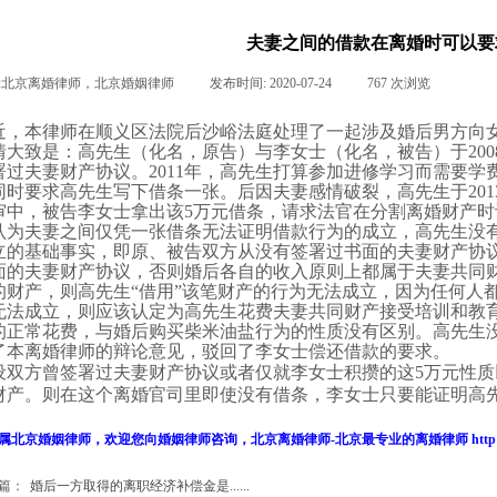
夫妻之间的借款在离婚时可以要
:
北京离婚律师，北京婚姻律师
|
发布时间:
2020-07-24
|
767
次浏览
|
|
近，本律师在顺义区法院后沙峪法庭处理了一起涉及婚后男方向
情大致是：高先生（化名，原告）与李女士（化名，被告）于
200
署过夫妻财产协议。
2011
年，高先生打算参加进修学习而需要学
同时要求高先生写下借条一张。后因夫妻感情破裂，高先生于
201
审中，被告李女士拿出该
5
万元借条，请求法官在分割
离婚财产
时
认为夫妻之间仅凭一张借条无法证明借款行为的成立，高先生没
立的基础事实，即原、被告双方从没有签署过书面的夫妻财产协
面的夫妻财产协议，否则婚后各自的收入原则上都属于
夫妻共同
的财产，则高先生
“
借用
”
该笔财产的行为无法成立，因为任何人
无法成立，则应该认定为高先生花费夫妻共同财产接受培训和教
的正常花费，与婚后购买柴米油盐行为的性质没有区别。高先生
了本
离婚律师
的辩论意见，驳回了李女士偿还借款的要求。
设双方曾签署过夫妻财产协议或者仅就李女士积攒的这
5
万元性质
财产。则在这个离婚官司里即使没有借条，李女士只要能证明高
。
属
北京婚姻律师
，欢迎您向
婚姻律师
咨询，
北京离婚律师
-
北京最专业的
离婚律师
http
篇：
婚后一方取得的离职经济补偿金是......