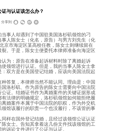
公证与认证该怎么办？
分享到:
的当事人却遇到了中国驻美国洛杉矶领馆的刁
当事人陈女士（化名，原告）与男方刘先生（化
北京市海淀区某高校任教，陈女士则继续留在
破裂
。于是，陈女士便委托本律师准备向海淀区
验认为：原告在准备起诉材料时除了离婚起诉
地使领馆进行认证。但是，我的当事人陈女士拿
是：双方是在美国登记结婚，应该向美国法院起
这种答复，本律师当然不能认同。理由是：中国
美国洛杉矶、作为原告的陈女士需要向中国法院
行公证。结婚证书作为离婚案件的关键证据形成
都有法律的明确规定，洛杉矶领馆如何能拒绝履
的离婚案件本属于中国法院的职权，作为外交机
矶领馆该履行的职责一个也没履行，不该管的事
人同样在国外登记结婚，且经过该领馆公证认证
了陈女士。告知其拿着这几份文件找该领馆的工
需的诉讼文件进行了公证与认证。