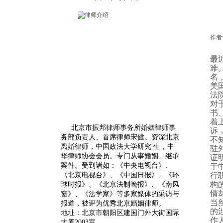
作者
最
难
名
美
法
对
书
着
北京市振邦律师事务所婚姻律师事
诉
务部负责人、首席律师宋健。
资深
北京
不
离婚律师
，中国政法大学研究 生，中
驻
华律师协会会员。专门从事婚姻、继承
证
案件。受到诸如：《中央电视台》、
于
《北京电视台》、《中国日报》、《环
行
构
球时报》、《北京法制晚报》、《南风
情
窗》、《法学家》等多家媒体的采访与
当
报道，被评为优秀北京婚姻律师。
的
地址：北京市朝阳区建国门外大街国际
作
大厦2003室