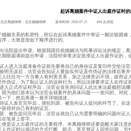
起诉离婚案件中证人出庭作证时的
:
北京离婚律师，北京婚姻律师
|
发布时间:
2020-07-21
|
664
次浏览
|
|
于婚姻关系的私密性，所以在起诉离婚案件中举证一般比较困难
程序，大致是按如下顺序进行的。
向法院提出申请。根据我国目前
婚姻法
与民事诉讼法的规定，离
证期限届满前提出申请，法院经审查决定批准证人出庭作证的，
。
证人进入法庭准备作证前先要将自己的身份证及复印件交给法官
验明无误后，法官会告知证人要如实作证及作伪证的法律后果并
证人往往与一方当事人有利害关系，加之法律意识不强，故而证
至作伪证。为了制止证人的这种行为，所以法律要求证人在作证
进入正式作证程序后，法官会首先询问证人此次来法庭都想说哪
，因为他们原本以为法官会就案件的具体问题一一发问的。对此
结一下，然后再逐一展开详细描述。
待证人发言完毕后，便轮到原、被告向证人提问的环节了。在这
中获得对自己有利的证言。
原、被告提问完毕后，法官会就自己认为需要明确的问题向证人
后在笔录上签字。
上便是证人出庭作证的主要程序。本离婚律师还要提醒大家注意
证人作证时以插话的方式打断、暗示，甚至替证人回答问题，另