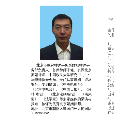
作者
由
的
1
、
举
证
2
、
3
、
北京市振邦律师事务所婚姻律师事
的
务部负责人、首席律师宋健。
资深
北京
甚
离婚律师
，中国政法大学研究 生，中
4
、
华律师协会会员。专门从事婚姻、继承
外
案件。受到诸如：《中央电视台》、
总
《北京电视台》、《中国日报》、《环
5
、
口
球时报》、《北京法制晚报》、《南风
6
、
窗》、《法学家》等多家媒体的采访与
束
报道，被评为优秀北京婚姻律师。
以
地址：北京市朝阳区建国门外大街国际
在
大厦2003室