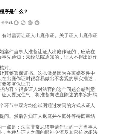
程序是什么？
分享到:
，有时需要让证人出庭作证。关于证人出庭作证
婚案件当事人准备让证人出庭作证的，应该在
会事先通知；未经
法院
通知的，证人不得出庭作
核对。
让其签署保证书。这么做是因为在离婚案件中
人在出庭作证时很容易做出不客观的事实描述，
前要签署保证书，
些内容？很多证人对法官的这个问题会感到意
，证人要沉住气，将准备向法庭陈述的事实归纳
个环节中双方均会试图通过发问的方式从证人
提问。然后告知证人退庭并在庭外等待庭审结
的一点是：法官非常忌讳申请作证的一方当事人
外，各种与证人之间的眼神交流及其它传达想法