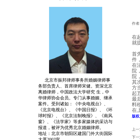
作者
在
就
首
件
在
院
院
北京市振邦律师事务所婚姻律师事
其
务部负责人、首席律师宋健。
资深
北京
方
离婚律师
，中国政法大学研究 生，中
起
华律师协会会员。专门从事婚姻、继承
最
案件。受到诸如：《中央电视台》、
料
《北京电视台》、《中国日报》、《环
在
球时报》、《北京法制晚报》、《南风
版权
窗》、《法学家》等多家媒体的采访与
报道，被评为优秀北京婚姻律师。
上一
地址：北京市朝阳区建国门外大街国际
下一
大厦2003室