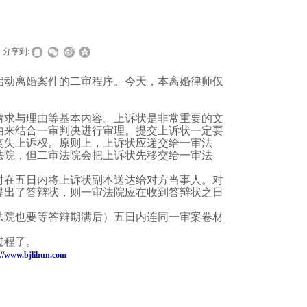
分享到:
启动离婚案件的二审程序。今天，本
离婚律师
仅
请求与理由等基本内容。上诉状是非常重要的文
由来结合
一审判决
进行审理。提交上诉状一定要
丧失上诉权。原则上，上诉状应递交给一审法
法院，但二审法院会把上诉状先移交给一审法
时在五日内将上诉状副本送达给对方当事人。对
提出了答辩状，则一审法院应在收到答辩状之日
法院也要等答辩期满后）五日内连同一审案卷材
过程了。
://www.bjlihun.com