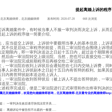
提起离婚上诉的程序
:
北京离婚律师，北京婚姻律师
|
发布时间:
2020-07-20
|
668
次浏览
|
|
起诉离婚
案件中，有时候当事人不服一审
判决
而决定上诉，从而
提起上诉的程序做一简要介绍。
先，应当提交上诉状。上诉状中要载明当事人的基本信息，上诉
，其不仅是启动二审程序的前提，而且二审法院也会围绕上诉理
法定期限内，即一审判决送达之日起十五日内，超过这个期限将
，然后由一审法院转交上级法院。当然，您也可以直接交给二审
，待一审法院完成前期程序后再移交给二审法院。
次，一审法院在收到上诉状后会通知您在七日内交纳上诉费，同
当事人从收到上诉状副本之日起十五日内有答辩的权利。如果其
五日内将答辩状副本送达给上诉人。
后，一审法院在收到答辩状后（被上诉人不提出答辩状的，一审
移送至二审法院。
上述程序完成后，便是二审法院进行正式审理和作出终审判决的
属
北京婚姻律师
，欢迎您向
婚姻律师
咨询，
北京离婚律师
-
北京最专业的
离婚律师
http
篇：
一审判决生效后请尽快找法官开具......
篇：
离婚诉讼中被告拒不出庭的一般要......