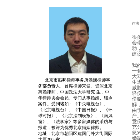
作者
很
会
动
建
我
一
大
北京市振邦律师事务所婚姻律师事
生
务部负责人、首席律师宋健。
资深
北京
威
离婚律师
，中国政法大学研究 生，中
轻
华律师协会会员。专门从事婚姻、继承
份
案件。受到诸如：《中央电视台》、
解
《北京电视台》、《中国日报》、《环
由
产
球时报》、《北京法制晚报》、《南风
意
窗》、《法学家》等多家媒体的采访与
充
报道，被评为优秀北京婚姻律师。
怒
地址：北京市朝阳区建国门外大街国际
婚
大厦2003室