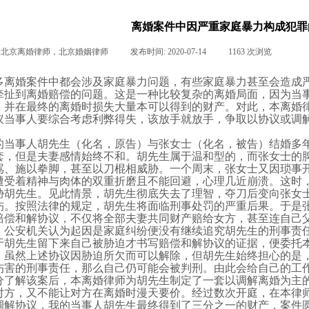
离婚案件中因严重家庭暴力构成犯罪
:
北京离婚律师，北京婚姻律师
|
发布时间:
2020-07-14
|
1163
次浏览
|
|
多离婚案件中都会涉及家庭暴力问题，有些家庭暴力甚至会造成
牵扯到
离婚赔偿
的问题。这是一种比较复杂的离婚局面，因为当
，并在最终的离婚时损失大量本可以得到的财产。对此，本
离婚
议当事人要综合考虑利弊得失，该放手就放手，争取以协议或调
的当事人胡先生（化名，原告）与张女士（化名，被告）结婚多
套，但是夫妻感情始终不和。胡先生属于温和型的，而张女士的
骂、施以拳脚，甚至以刀棍相威胁。一个周末，张女士又因琐事
遭受着精神与肉体的双重折磨且不能回避，心理几近崩溃。这时
胁胡先生。见此情景，胡先生彻底失去了理智，夺刀后变向张女
伤。按照法律的规定，胡先生将面临刑事处罚的严重后果。于是
赔偿和解协议，不仅将全部
夫妻共同财产
赔给女方，甚至连自己
，公安机关认为起因是家庭纠纷便没有继续追究胡先生的刑事责
于胡先生留下来自己被胁迫才书写赔偿和解协议的证据，便委托
。虽然上述协议因胁迫所欠而可以解除，但胡先生始终担心的是
伤害的刑事责任，那么自己仍可能会被判刑。由此会给自己的工
分了解该案后，本离婚律师为胡先生制定了一套以调解离婚为主
对方，又不能让对方在
离婚
时漫天要价。经过数次开庭，在本律
调解协议，我的当事人胡先生最终得到了三分之一的财产，案件