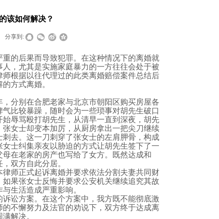
的该如何解决？
分享到:
严重的后果而导致犯罪。在这种情况下的离婚就
事人，尤其是实施家庭暴力的一方往往会处于被
律师
根据以往代理过的此类离婚赔偿案件总结后
解的方式离婚。
年，分别在合肥老家与北京市朝阳区购买房屋各
脾气比较暴躁，随时会为一些琐事对胡先生破口
开始辱骂殴打胡先生，从清早一直到深夜，胡先
，张女士却变本加厉，从厨房拿出一把尖刀继续
士刺去。这一刀刺穿了张女士的左肩胛骨，构成
张女士纠集亲友以胁迫的方式让胡先生签下了一
父母在老家的房产也写给了女方。既然达成和
任，双方自此分居。
本律师正式起诉离婚并要求依法分割夫妻共同财
，如果张女士反悔并要求公安机关继续追究其故
作与生活造成严重影响。
的诉讼方案。在这个方案中，我方既不能彻底激
师的不懈努力及法官的劝说下，双方终于达成离
圆满解决。