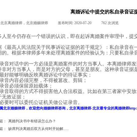
离婚诉讼中提交的私自录音证
:
北京离婚律师，北京婚姻律师
|
发布时间:
2020-07-20
|
762
次浏览
|
|
多人至今仍存在一个错误的认识，即在
起诉离婚
案件审理中，提
据《最高人民
法院
关于民事诉讼证据的若干规定》：私自录音在
用的。根据本律师多年来处理
离婚案件
的经验认为：只要私自录
。
录音对话中的一方必须是离婚案件的对方当事人。本
离婚律师
发
并非对方当事人，而是对方的父母，甚至是朋友。这种录音证据
最好能够明确反映离婚诉讼中的待证事实；
录音内容必须完整，不得被篡改、剪辑；
录音必须保留原始载体；
录音取得的方式不得损害他人合法权益。比如在第三者家中安放
于无效证据；
必要时可以委托公证机关做公证录音。
属
北京婚姻律师
，欢迎您向
婚姻律师
咨询，
北京离婚律师
-
北京最专业的
离婚律师
http
篇：
离婚判决书中有错误怎么办？
篇：
缺席判决离婚后双方从何时开始解......