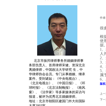
作者
很
根
使
据
1
、
人
2
、
北京市振邦律师事务所婚姻律师事
3
、
务部负责人、首席律师宋健。
资深
北京
4
、
离婚律师
，中国政法大学研究 生，中
5
、
华律师协会会员。专门从事婚姻、继承
属
案件。受到诸如：《中央电视台》、
6
、
《北京电视台》、《中国日报》、《环
版权
球时报》、《北京法制晚报》、《南风
窗》、《法学家》等多家媒体的采访与
上一
报道，被评为优秀北京婚姻律师。
下一
地址：北京市朝阳区建国门外大街国际
大厦2003室