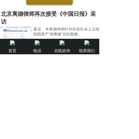
北京离婚律师再次接受《中国日报》采
访
最近，本离婚律师针对目前社会上出现
的因房产“假离婚”后的复婚......
首页
电话
在线咨询
联系我们
2020-07-07
北京离婚律师接受《南风窗》杂志采访
据法律新闻报道：最近，本离婚律师接
受了国内著名时政性刊物《南......
2020-07-07
北京离婚律师接受央视《道德观察》采
访
法律新闻报道：近日，本离婚律师作为
婚姻家庭专业律师接受了央视......