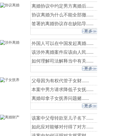
离婚协议中约定男方离婚后......
协议离婚为什么不能全部撤......
签署的离婚协议存在缺陷导......
外国人可以在中国发起离婚......
该涉外离婚案件应该由人民......
如何理解司法解释当中有关......
父母因为有权代管子女财......
本案中男方请求降低子女抚......
离婚却拿子女抚养问题赌......
该案中父母转款至儿子名下......
如此应对能够对付得了对方......
该案中如何证明对方挥霍财......