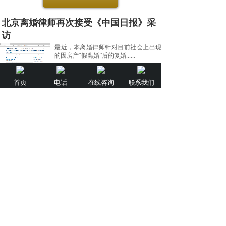
北京离婚律师再次接受《中国日报》采
访
最近，本离婚律师针对目前社会上出现
的因房产“假离婚”后的复婚......
首页
电话
在线咨询
联系我们
2020-07-07
北京离婚律师接受《南风窗》杂志采访
据法律新闻报道：最近，本离婚律师接
受了国内著名时政性刊物《南......
2020-07-07
北京离婚律师接受央视《道德观察》采
访
法律新闻报道：近日，本离婚律师作为
婚姻家庭专业律师接受了央视......