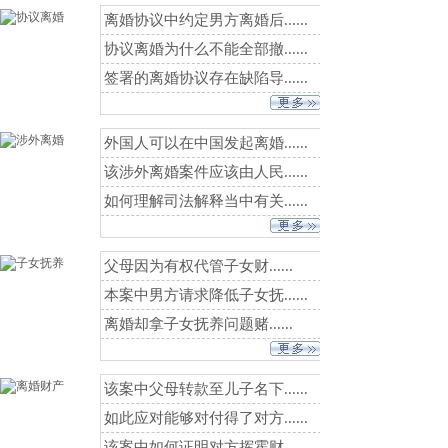
离婚协议中约定男方离婚后......
协议离婚为什么不能全部撤......
签署的离婚协议存在缺陷导......
外国人可以在中国发起离婚......
该涉外离婚案件应该由人民......
如何理解司法解释当中有关......
父母因为有权代管子女财......
本案中男方请求降低子女抚......
离婚却拿子女抚养问题赌......
该案中父母转款至儿子名下......
如此应对能够对付得了对方......
该案中如何证明对方挥霍财......